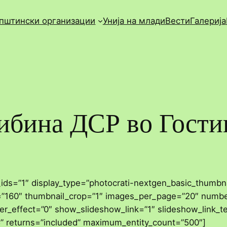
пштински организации
Унија на млади
Вести
Галерија
ибина ДСР во Гости
_ids=”1″ display_type=”photocrati-nextgen_basic_thumbna
=”160″ thumbnail_crop=”1″ images_per_page=”20″ numbe
r_effect=”0″ show_slideshow_link=”1″ slideshow_link_t
C” returns=”included” maximum_entity_count=”500″]