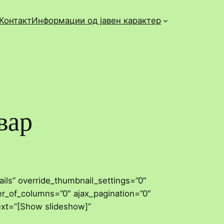
Контакт
Информации од јавен карактер
вар
ils” override_thumbnail_settings=”0″
r_of_columns=”0″ ajax_pagination=”0″
ext=”[Show slideshow]”