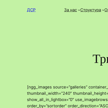
Skip
ДСР
За нас
Структура
О
to
content
Тр
[ngg_images source=”galleries” container
thumbnail_width=”240″ thumbnail_height
show_all_in_lightbox=”0″ use_imagebrowse
order_by=”sortorder” order_direction=”AS