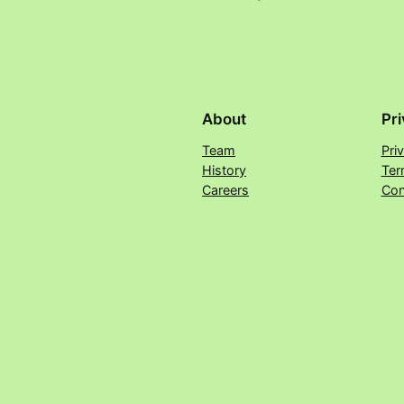
About
Pr
Team
Pri
History
Ter
Careers
Con