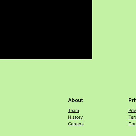
About
Pr
Team
Pri
History
Ter
Careers
Con