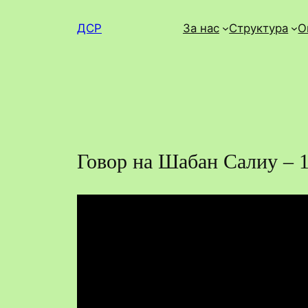
Skip
ДСР
За нас
Структура
О
to
content
Говор на Шабан Салиу – 1