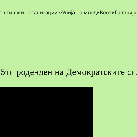
пштински организации
Унија на млади
Вести
Галерија
5ти роденден на Демократските си